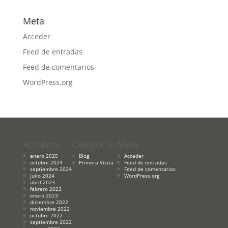
Meta
Acceder
Feed de entradas
Feed de comentarios
WordPress.org
Archivos
Categorías
Meta
enero 2025
Blog
Acceder
octubre 2024
Primera Visita
Feed de entradas
septiembre 2024
Feed de comentarios
julio 2024
WordPress.org
abril 2023
febrero 2023
enero 2023
diciembre 2022
noviembre 2022
octubre 2022
septiembre 2022