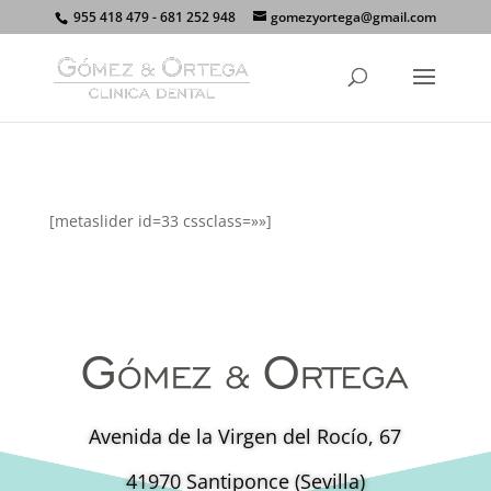
955 418 479 - 681 252 948
gomezyortega@gmail.com
[metaslider id=33 cssclass=»»]
Avenida de la Virgen del Rocío, 67
41970 Santiponce (Sevilla)