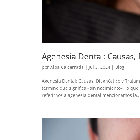
Agenesia Dental: Causas, 
por
Alba Calcerrada
|
Jul 3, 2024
|
Blog
Agenesia Dental: Causas, Diagnóstico y Tratam
término que significa «sin nacimiento», lo que
referirnos a agenesia dental mencionamos la..