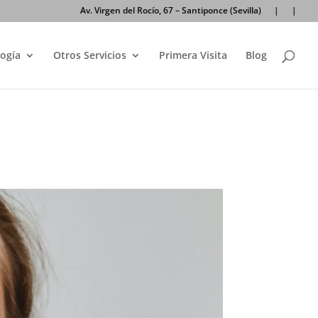
Av. Virgen del Rocío, 67 – Santiponce (Sevilla)
|
|
ogía
Otros Servicios
Primera Visita
Blog