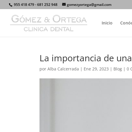
955 418 479 - 681 252 948
gomezyortega@gmail.com
Inicio
Conó
La importancia de una
por
Alba Calcerrada
|
Ene 29, 2023
|
Blog
|
0 