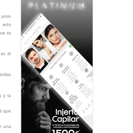
o unos
 esto
que se
 es el
 ondas
s y la
rá que
on una