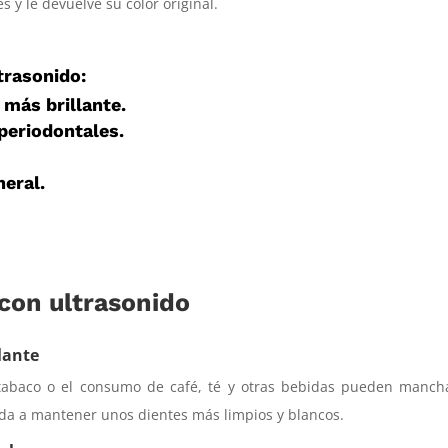
es y le devuelve su color original.
ltrasonido:
 más brillante.
periodontales.
eral.
 con ultrasonido
lante
tabaco o el consumo de café, té y otras bebidas pueden mancha
uda a mantener unos dientes más limpios y blancos.