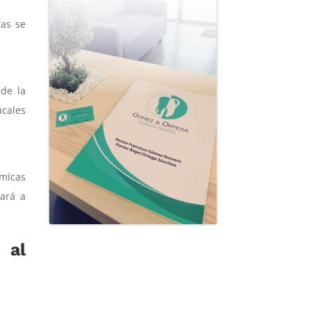
ías se
 de la
ucales
émicas
dará a
 al