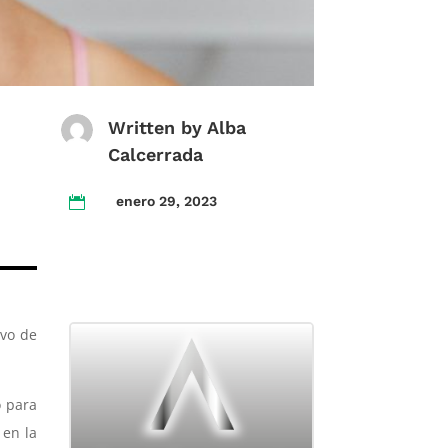
Written by
Alba
Calcerrada
enero 29, 2023

ivo de
o para
 en la