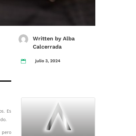
Written by
Alba
Calcerrada
julio 3, 2024

os. Es
ado.
, pero