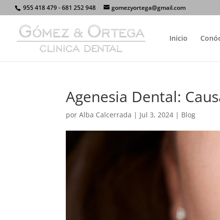
955 418 479 - 681 252 948
gomezyortega@gmail.com
Inicio
Conó
Agenesia Dental: Caus
por
Alba Calcerrada
|
Jul 3, 2024
|
Blog