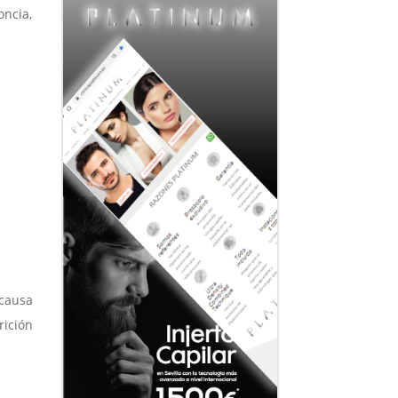
oncia,
causa
rición