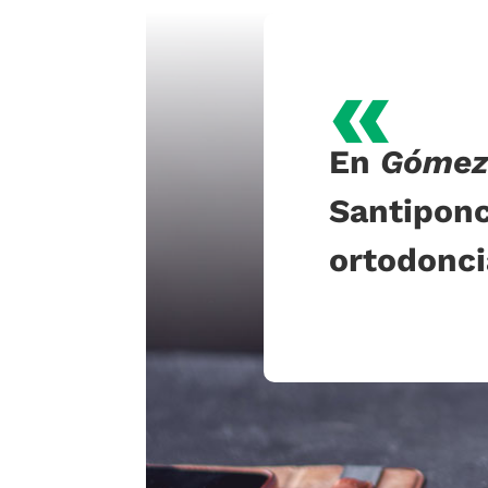
«
En
Gómez
Santipo
ortodonci