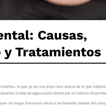
ntal: Causas,
 y Tratamientos
cimiento», lo que ya da una pista clara acerca de lo que hablam
ncionamos la falta de alguna pieza dental por no haberse desarroll
que con mayor frecuencia afecta a las llamadas muelas del juicio