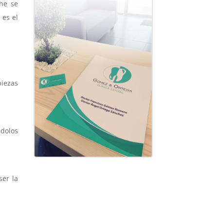
che se
 es el
piezas
ndolos
ser la