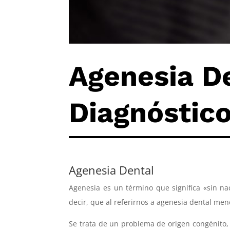
Agenesia De
Diagnóstico
Agenesia Dental
Agenesia es un término que significa «sin na
decir, que al referirnos a agenesia dental me
Se trata de un problema de origen congénito, 