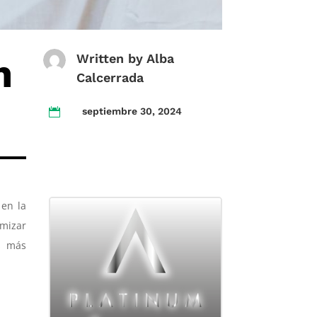
n
Written by
Alba
Calcerrada
septiembre 30, 2024

 en la
imizar
s más