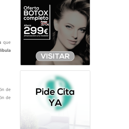
s
que
íbula
ión de
ión de