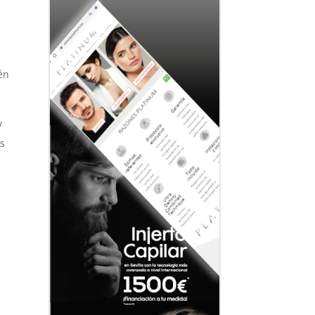
ién
y
es