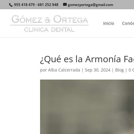
955 418 479 - 681 252 948
gomezyortega@gmail.com
Inicio
Conó
¿Qué es la Armonía Fa
por
Alba Calcerrada
|
Sep 30, 2024
|
Blog
|
0 