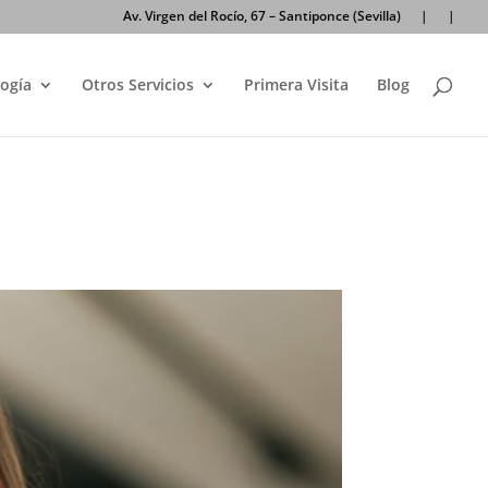
Av. Virgen del Rocío, 67 – Santiponce (Sevilla)
|
|
ogía
Otros Servicios
Primera Visita
Blog