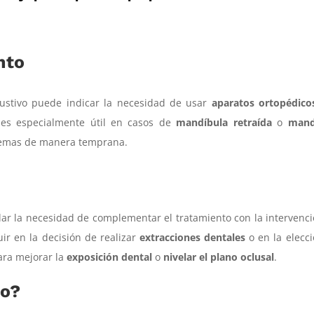
nto
haustivo puede indicar la necesidad de usar
aparatos ortopédico
o es especialmente útil en casos de
mandíbula retraída
o
mand
blemas de manera temprana.
elar la necesidad de complementar el tratamiento con la intervenc
ir en la decisión de realizar
extracciones dentales
o en la elecc
ara mejorar la
exposición dental
o
nivelar el plano oclusal
.
io?