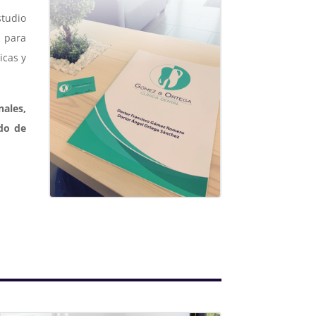
studio
s para
icas y
ales,
do de