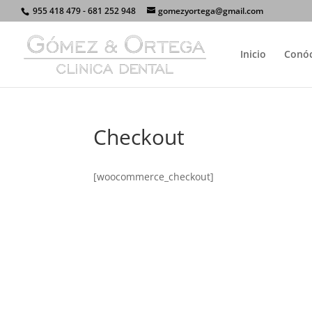
955 418 479 - 681 252 948
gomezyortega@gmail.com
Inicio
Conó
Checkout
[woocommerce_checkout]