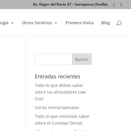
Av. Virgen del Rocío, 67 – Santiponce (Sevilla)
|
|
ogía
Otros Servicios
Primera Visita
Blog
Entradas recientes
Todo lo que debes saber
sobre los alineadores Low
Cost
Caries Interproximales
Todo lo que necesitas saber
sobre el Curetaje Dental