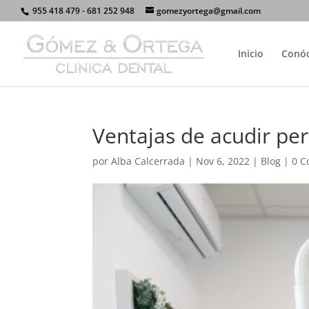
955 418 479 - 681 252 948
gomezyortega@gmail.com
Inicio
Conó
Ventajas de acudir pe
por
Alba Calcerrada
|
Nov 6, 2022
|
Blog
|
0 C