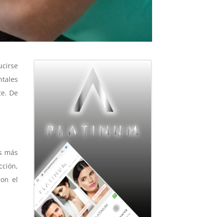
ucirse
ntales
te. De
es más
cción,
con el