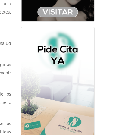
ctar a
etes,
 salud
lgunos
venir
de los
cuello
se los
bidas