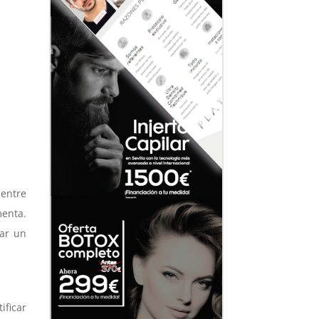
 entre
menta.
tar un
ificar