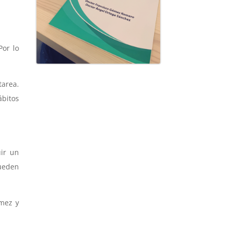
Por lo
tarea.
ábitos
uir un
pueden
ómez y