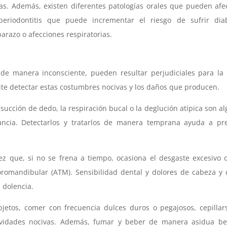
as. Además, existen diferentes patologías orales que pueden afe
eriodontitis que puede incrementar el riesgo de sufrir diab
razo o afecciones respiratorias.
 de manera inconsciente, pueden resultar perjudiciales para la
mite detectar estas costumbres nocivas y los daños que producen.
 succión de dedo, la respiración bucal o la deglución atípica son a
ancia. Detectarlos y tratarlos de manera temprana ayuda a pre
z que, si no se frena a tiempo, ocasiona el desgaste excesivo 
oromandibular (ATM). Sensibilidad dental y dolores de cabeza y 
 dolencia.
bjetos, comer con frecuencia dulces duros o pegajosos, cepillar
ividades nocivas. Además, fumar y beber de manera asidua be